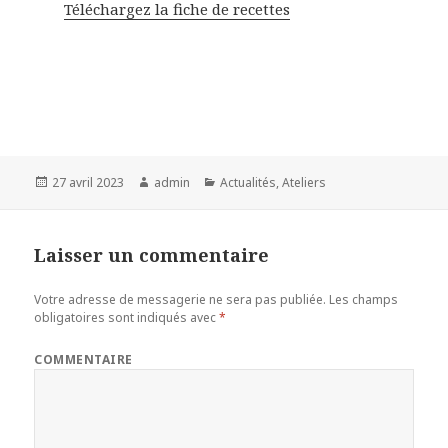
Téléchargez la fiche de recettes
Publié
27 avril 2023
Auteur
admin
Catégories
Actualités
,
Ateliers
le
Laisser un commentaire
Votre adresse de messagerie ne sera pas publiée.
Les champs
obligatoires sont indiqués avec
*
COMMENTAIRE